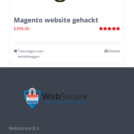
Magento website gehackt
€
399,00
Waardering
5.00
uit 5
Toevoegen aan
Details
winkelwagen
Websecure B.V.