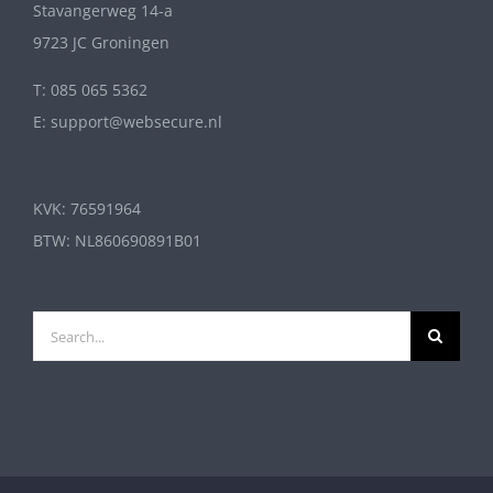
Stavangerweg 14-a
9723 JC Groningen
T: 085 065 5362
E: support@websecure.nl
KVK: 76591964
BTW: NL860690891B01
Search
for: