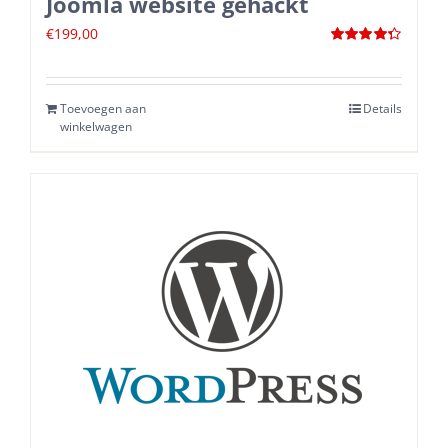
Joomla website gehackt
€
199,00
Waardering
4.33
uit 5
Toevoegen aan
Details
winkelwagen