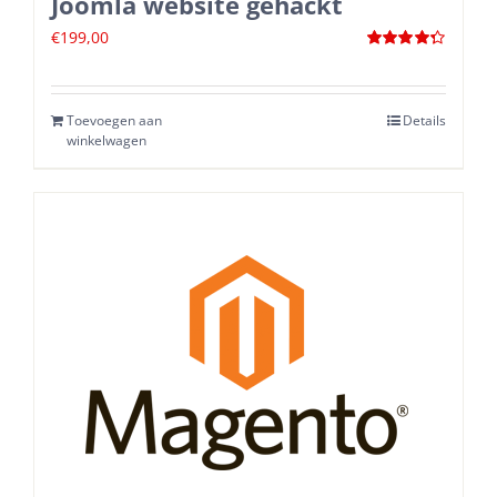
Joomla website gehackt
€
199,00
Waardering
4.33
uit 5
Toevoegen aan
Details
winkelwagen