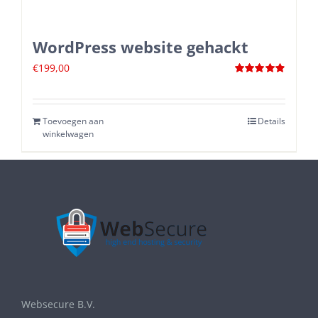
WordPress website gehackt
€
199,00
Waardering
4.88
uit 5
Toevoegen aan
Details
winkelwagen
Websecure B.V.