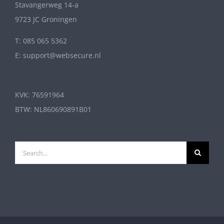
Stavangerweg 14-a
9723 JC Groningen
T: 085 065 5362
E: support@websecure.nl
KVK: 76591964
BTW: NL860690891B01
Search
for: