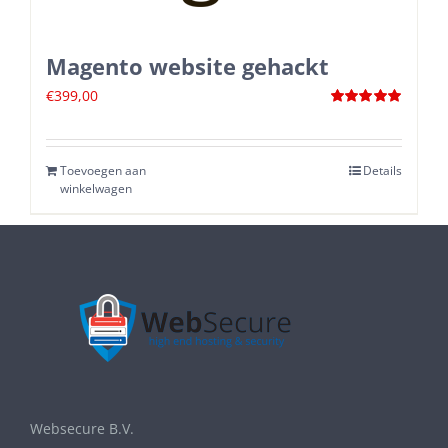
Magento website gehackt
€
399,00
Waardering
5.00
uit 5
Toevoegen aan
Details
winkelwagen
Websecure B.V.