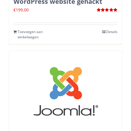
WordPress website gehackt
€
199,00
Waardering
4.88
uit 5
Toevoegen aan
Details
winkelwagen