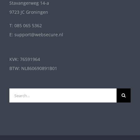
Stavangerweg 14-a
9723 JC Groningen
T: 085 065 5362
E: support@websecure.nl
KVK: 76591964
BTW: NL860690891B01
Search
for: