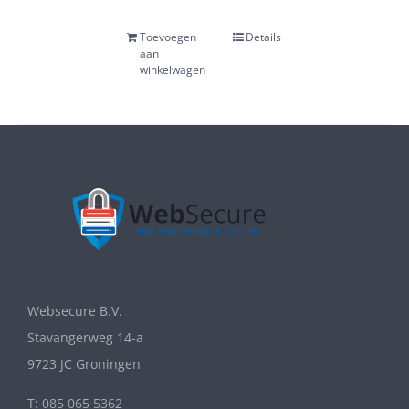
Toevoegen
Details
aan
winkelwagen
Websecure B.V.
Stavangerweg 14-a
9723 JC Groningen
T: 085 065 5362