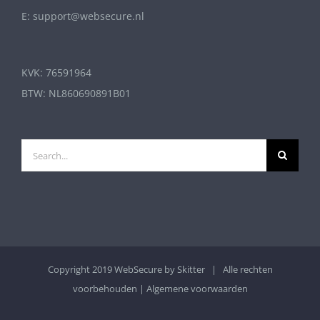
E: support@websecure.nl
KVK: 76591964
BTW: NL860690891B01
Search
for:
Copyright 2019 WebSecure by
Skitter
| Alle rechten
voorbehouden |
Algemene voorwaarden