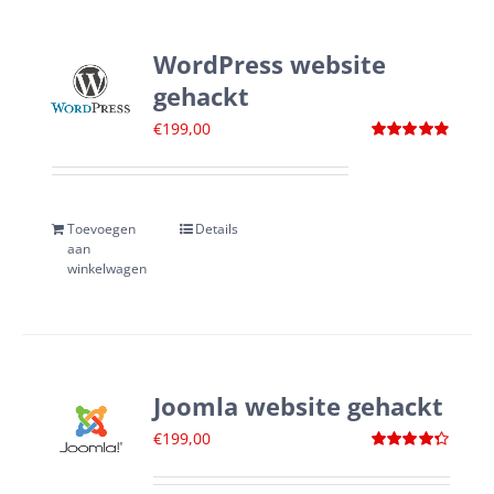
WordPress website
gehackt
€
199,00
Waardering
4.88
uit 5
Toevoegen
Details
aan
winkelwagen
Joomla website gehackt
€
199,00
Waardering
4.33
uit 5