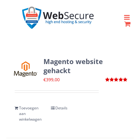
Ga
naar
inhoud
Magento website
gehackt
€
399,00
Waardering
5.00
uit 5
Toevoegen
Details
aan
winkelwagen