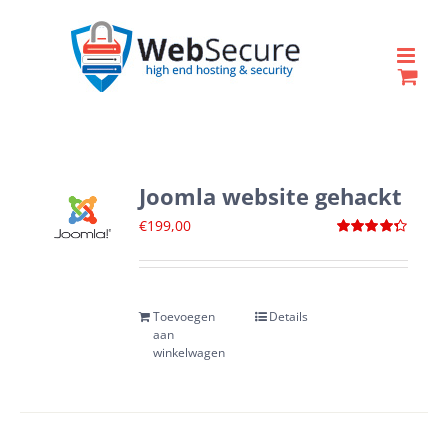
Ga
naar
inhoud
Joomla website gehackt
€
199,00
Waardering
4.33
uit 5
Toevoegen
Details
aan
winkelwagen