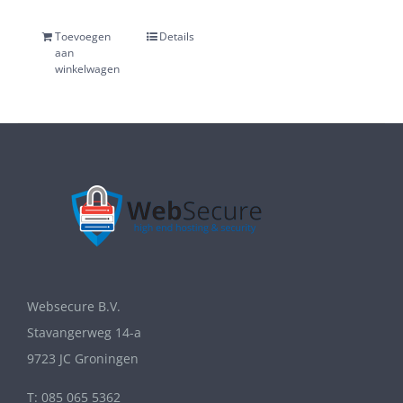
Toevoegen
Details
aan
winkelwagen
Websecure B.V.
Stavangerweg 14-a
9723 JC Groningen
T: 085 065 5362