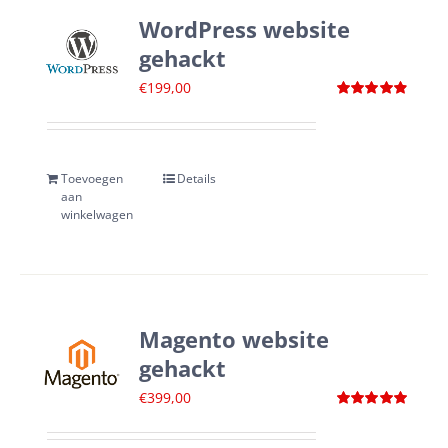
WordPress website
gehackt
€
199,00
Waardering
4.88
uit 5
Toevoegen
Details
aan
winkelwagen
Magento website
gehackt
€
399,00
Waardering
5.00
uit 5