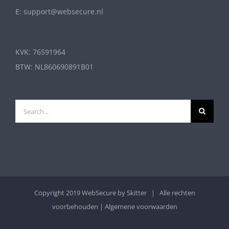
E: support@websecure.nl
KVK: 76591964
BTW: NL860690891B01
Search
for:
Copyright 2019 WebSecure by
Skitter
| Alle rechten
voorbehouden |
Algemene voorwaarden