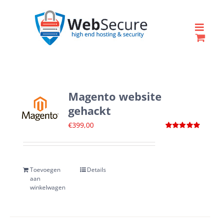
Ga
naar
inhoud
Magento website
gehackt
€
399,00
Waardering
5.00
uit 5
Toevoegen
Details
aan
winkelwagen