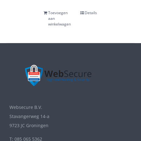
Toevoegen
Details
aan
winkelwagen
Websecure B.V.
Stavangerweg 14-a
9723 JC Groningen
T: 085 065 5362