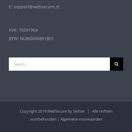
E: support@websecure.nl
KVK: 76591964
BTW: NL860690891B01
Search
for:
Copyright 2019 WebSecure by
Skitter
| Alle rechten
voorbehouden |
Algemene voorwaarden