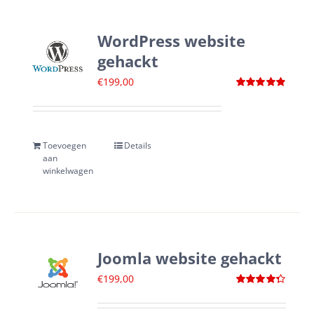
WordPress website
gehackt
€
199,00
Waardering
4.88
uit 5
Toevoegen
Details
aan
winkelwagen
Joomla website gehackt
€
199,00
Waardering
4.33
uit 5