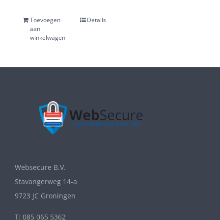
Toevoegen
Details
aan
winkelwagen
Websecure B.V.
Stavangerweg 14-a
9723 JC Groningen
T: 085 065 5362