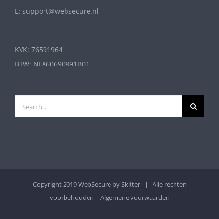
E: support@websecure.nl
KVK: 76591964
BTW: NL860690891B01
Search
for:
Copyright 2019 WebSecure by
Skitter
| Alle rechten
voorbehouden |
Algemene voorwaarden