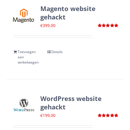
Magento website
gehackt
€
399,00
Waardering
5.00
uit 5
Toevoegen
Details
aan
winkelwagen
WordPress website
gehackt
€
199,00
Waardering
4.88
uit 5