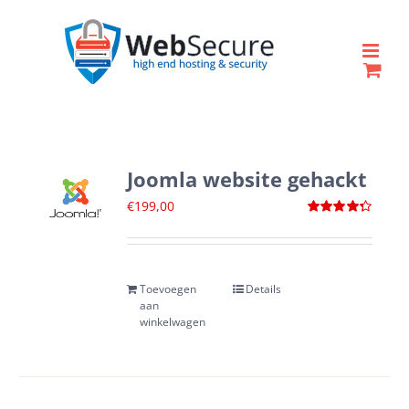
Ga
naar
inhoud
Joomla website gehackt
€
199,00
Waardering
4.33
uit 5
Toevoegen
Details
aan
winkelwagen