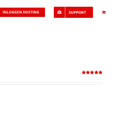
INLOGGEN HOSTING
SUPPORT
Waardering
5.00
uit 5