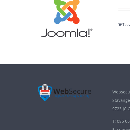
Toev
Websecur
Stavange
9723 JC 
T: 085 0
E: suppo