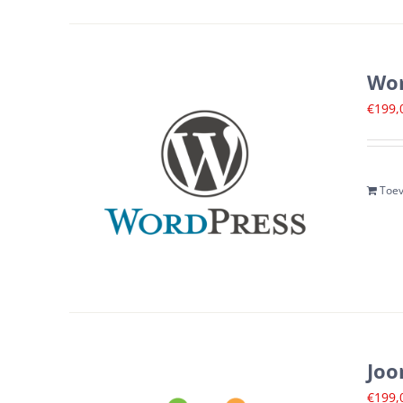
Wor
€
199,
Toev
Joo
€
199,