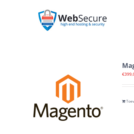
Ga
naar
inhoud
Mag
€
399,
Toev