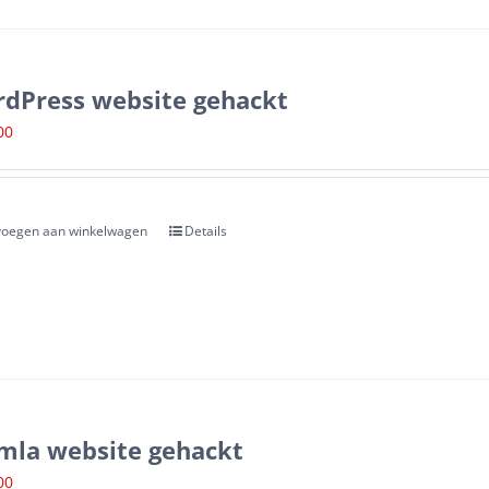
dPress website gehackt
00
oegen aan winkelwagen
Details
mla website gehackt
00