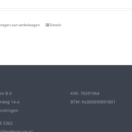
oegen aan winkelwagen
Details
e B.V.
KVK: 76591964
rweg 14-a
BTW: NL860690891B01
Groningen
65 5362
rt@websecure.nl