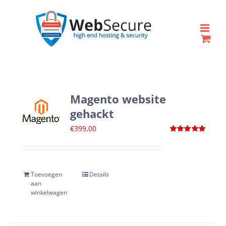
Ga
naar
inhoud
Magento website
gehackt
€
399,00
Waardering
5.00
uit 5
Toevoegen
Details
aan
winkelwagen