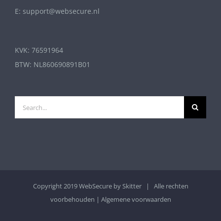
E: support@websecure.nl
KVK: 76591964
BTW: NL860690891B01
Search
for:
Copyright 2019 WebSecure by
Skitter
| Alle rechten
voorbehouden |
Algemene voorwaarden