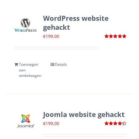
WordPress website
gehackt
€
199,00
Waardering
4.88
uit 5
Toevoegen
Details
aan
winkelwagen
Joomla website gehackt
€
199,00
Waardering
4.33
uit 5