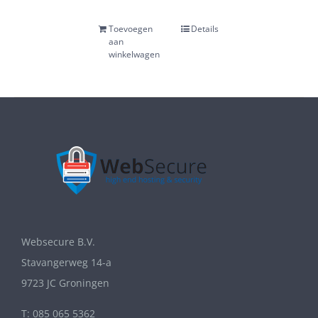
Toevoegen
Details
aan
winkelwagen
Websecure B.V.
Stavangerweg 14-a
9723 JC Groningen
T: 085 065 5362