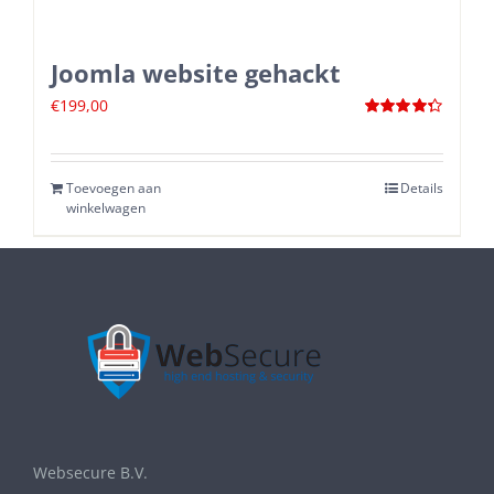
Joomla website gehackt
€
199,00
Waardering
4.33
uit 5
Toevoegen aan
Details
winkelwagen
Websecure B.V.