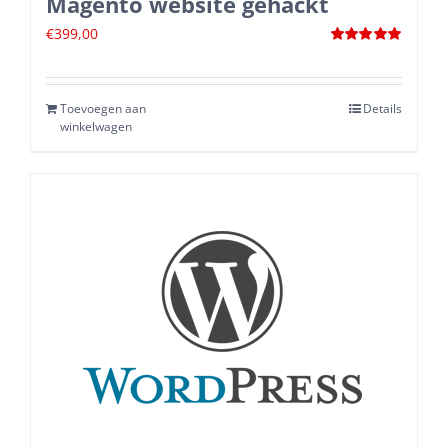
Magento website gehackt
€
399,00
Waardering
5.00
uit 5
Toevoegen aan
Details
winkelwagen