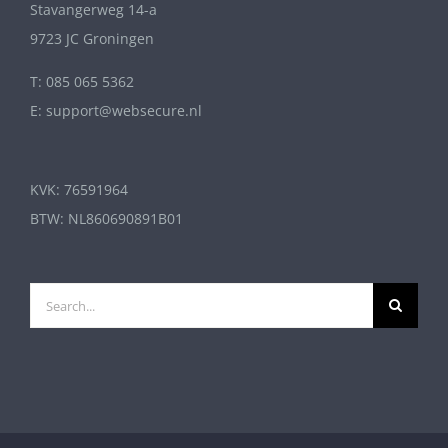
Stavangerweg 14-a
9723 JC Groningen
T: 085 065 5362
E: support@websecure.nl
KVK: 76591964
BTW: NL860690891B01
Search
for: