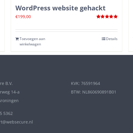
WordPress website gehackt
€
199,00
Waardering
4.88
uit 5
Toevoegen aan
Details
winkelwagen
e B.V.
KVK: 76591964
rweg 14-a
BTW: NL860690891B01
Groningen
65 5362
rt@websecure.nl