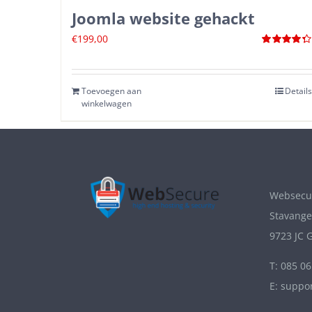
Joomla website gehackt
€
199,00
Waardering
4.33
uit 5
Toevoegen aan
Details
winkelwagen
Websecur
Stavange
9723 JC 
T: 085 0
E: suppo