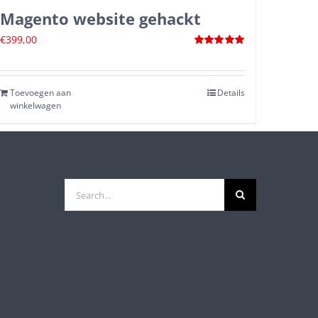
Magento website gehackt
€
399,00
Waardering
5.00
uit 5
Toevoegen aan
Details
winkelwagen
Search
for: